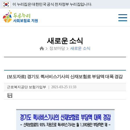
이 누리집은 대한민국 공식 전자정부 누리집입니다.
새로운 소식
정보마당
새로운 소식
첨
[보도자료] 경기도 퀵서비스기사의 산재보험료 부담액 대폭 경감
부
파
근로복지공단 보험가입부
|
2021-03-25 11:33
일