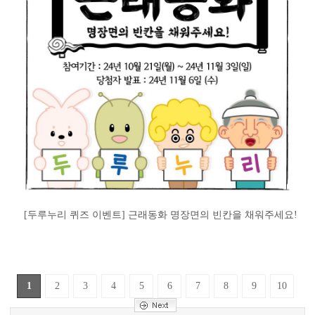
[두루누리 퀴즈 이벤트] 근래동화 명장면의 빈칸을 채워주세요!
1
2
3
4
5
6
7
8
9
10