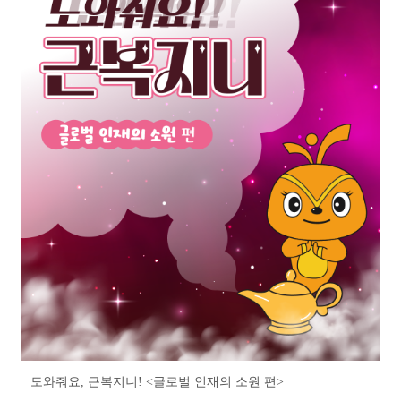
도와줘요, 근복지니! <글로벌 인재의 소원 편>