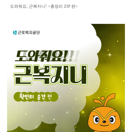
도와줘요, 근복지니! <총정리 ZIP 편>