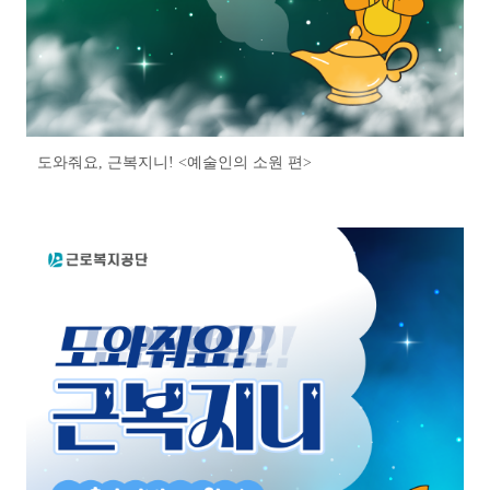
도와줘요, 근복지니! <예술인의 소원 편>