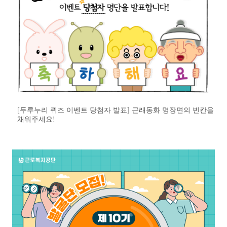
[두루누리 퀴즈 이벤트 당첨자 발표] 근래동화 명장면의 빈칸을
채워주세요!