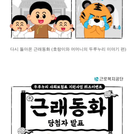
다시 돌아온 근래동화 (호랑이와 어머니의 두루누리 이야기 편)