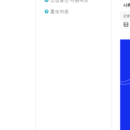
소상공인 지원제도
첨
사회
부
홍보자료
파
근로
일