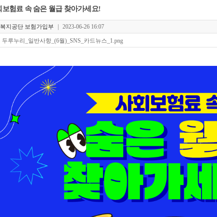
보험료 속 숨은 월급 찾아가세요!
복지공단 보험가입부
|
2023-06-26 16:07
두루누리_일반사항_(6월)_SNS_카드뉴스_1.png