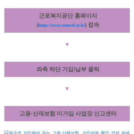
근로복지공단 홈페이지
접속
(
)
https://www.comwel.or.kr
▼
좌측 하단 가입
/
납부 클릭
▼
고용
·
산재보험
미가입
사업장 신고센터