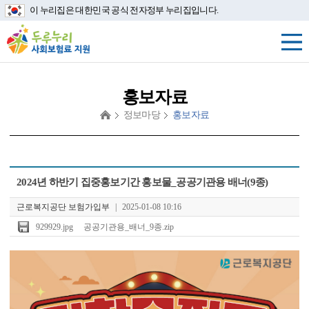
이 누리집은 대한민국 공식 전자정부 누리집입니다.
홍보자료
정보마당
홍보자료
첨
2024년 하반기 집중홍보기간 홍보물_공공기관용 배너(9종)
부
파
근로복지공단 보험가입부
|
2025-01-08 10:16
일
929929.jpg
공공기관용_배너_9종.zip