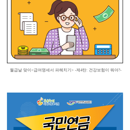
월급날 맞이<급여명세서 파헤치기> -제4탄: 건강보험이 뭐야?-