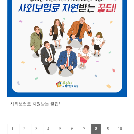
사회보험료 지원받는 꿀팁!
1
2
3
4
5
6
7
8
9
10