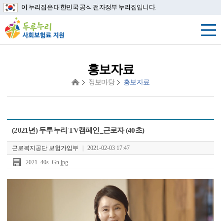
이 누리집은 대한민국 공식 전자정부 누리집입니다.
홍보자료
정보마당
홍보자료
첨
(2021년) 두루누리 TV캠페인_근로자 (40초)
부
파
근로복지공단 보험가입부
|
2021-02-03 17:47
일
2021_40s_Gn.jpg