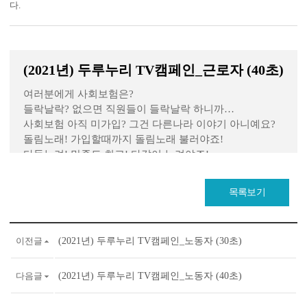
다.
(2021년) 두루누리 TV캠페인_근로자 (40초)
여러분에게 사회보험은?
들락날락? 없으면 직원들이 들락날락 하니까…
사회보험 아직 미가입? 그건 다른나라 이야기 아니예요?
돌림노래! 가입할때까지 돌림노래 불러야죠!
다들누려! 만족도 최고! 다같이 누려야죠!
그럼 사회보험료 지원은?
두루누리! 10명 미만 사업장 220만원 미만 노동자에게 고
목록보기
용보험과 국민연금 보험료를 최대 80%까지 지원합니
다. 부담은 나누리! 혜택은 두루누리!
이전글
(2021년) 두루누리 TV캠페인_노동자 (30초)
다음글
(2021년) 두루누리 TV캠페인_노동자 (40초)