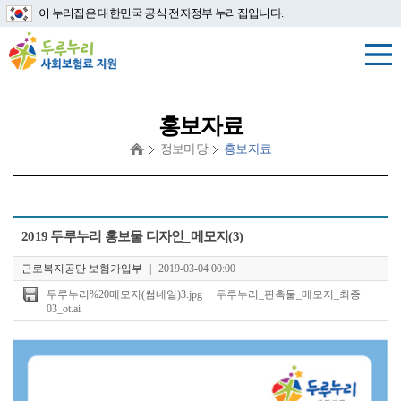
이 누리집은 대한민국 공식 전자정부 누리집입니다.
홍보자료
정보마당
홍보자료
첨
2019 두루누리 홍보물 디자인_메모지(3)
부
파
근로복지공단 보험가입부
|
2019-03-04 00:00
일
두루누리%20메모지(썸네일)3.jpg
두루누리_판촉물_메모지_최종
03_ot.ai