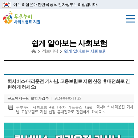
이 누리집은 대한민국 공식 전자정부 누리집입니다.
쉽게 알아보는 사회보험
정보마당
쉽게 알아보는 사회보험
첨
퀵서비스·대리운전 기사님, 고용보험료 지원 신청 휴대전화로 간
부
편하게 하세요!
파
일
근로복지공단 보험가입부
|
2024-04-05 11:25
두루누리_사회보험_4월_1주차_카드뉴스_1.jpg
퀵서비스·대리운전_기사
님_고용보험료_지원_신청_휴대전화로_간편하게_하세요.p