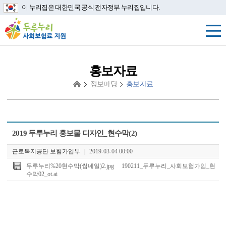
이 누리집은 대한민국 공식 전자정부 누리집입니다.
홍보자료
정보마당
홍보자료
첨
2019 두루누리 홍보물 디자인_현수막(2)
부
파
근로복지공단 보험가입부
|
2019-03-04 00:00
일
두루누리%20현수막(썸네일)2.jpg
190211_두루누리_사회보험가임_현
수막02_ot.ai