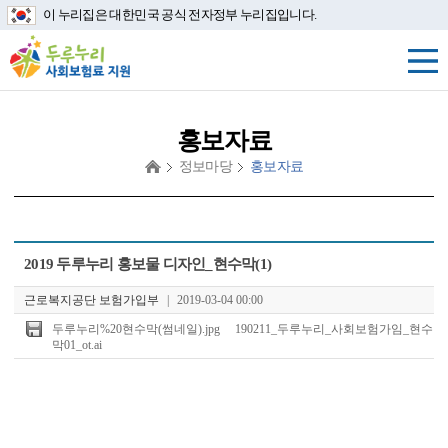
이 누리집은 대한민국 공식 전자정부 누리집입니다.
홍보자료
정보마당
홍보자료
첨
2019 두루누리 홍보물 디자인_현수막(1)
부
파
근로복지공단 보험가입부
|
2019-03-04 00:00
일
두루누리%20현수막(썸네일).jpg
190211_두루누리_사회보험가임_현수
막01_ot.ai