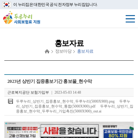
이 누리집은 대한민국 공식 전자정부 누리집입니다.
홍보자료
정보마당
홍보자료
첨
2023년 상반기 집중홍보기간 홍보물_현수막
부
파
근로복지공단 보험가입부
|
2023-05-03 14:48
일
두루누리_상반기_집중홍보_현수막_두루누리(5000X900).png
두루누
리_상반기_집중홍보_현수막_통합(5000X900).pdf
두루누리_상반기_집
중홍보_현수막_두루누리_가입촉진(5000X900)_out.ai