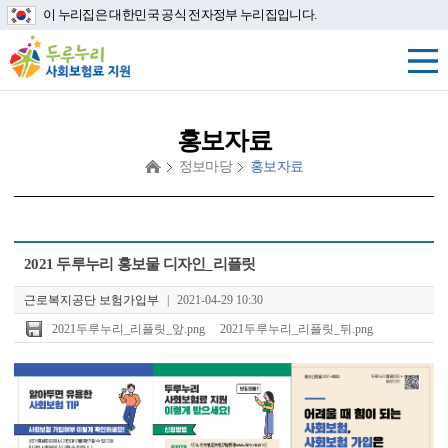
이 누리집은 대한민국 공식 전자정부 누리집입니다.
홍보자료
정보마당
홍보자료
첨
2021 두루누리 홍보물 디자인_리플릿
부
파
근로복지공단 보험가입부
|
2021-04-29 10:30
일
2021두루누리_리플릿_앞.png
2021두루누리_리플릿_뒤.png