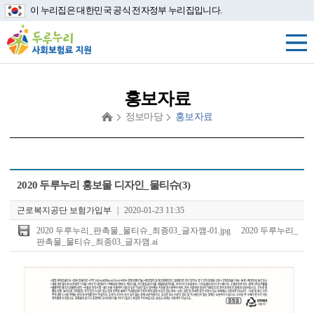
이 누리집은 대한민국 공식 전자정부 누리집입니다.
홍보자료
정보마당
홍보자료
첨
2020 두루누리 홍보물 디자인_물티슈(3)
부
파
근로복지공단 보험가입부
|
2020-01-23 11:35
일
2020 두루누리_판촉물_물티슈_최종03_글자깸-01.jpg
2020 두루누리_
판촉물_물티슈_최종03_글자깸.ai