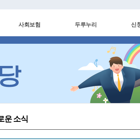
사회보험
두루누리
신
로운 소식