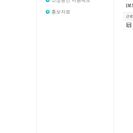
소상공인 지원제도
첨
[보
부
홍보자료
파
근로
일